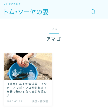
ソトアソビ日記
トム・ソーヤの妻
MENU
TAG
ホーム
アマゴ
旅モデルコース
魚図鑑・レシピ
自然あそび場
【岐阜】あくだ渓流苑｜イワ
宿・温泉・観光
ナ・アマゴ・マスが釣れる！
自分で焼いて食べる釣り堀レ
ポ
特集：北海道車中泊旅
2025.07.27
渓流・釣り堀