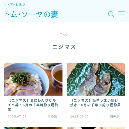
ソトアソビ日記
トム・ソーヤの妻
MENU
TAG
ホーム
ニジマス
旅モデルコース
魚図鑑・レシピ
自然あそび場
【ニジマス】夏にひんやりル
【ニジマス】簡単うまい揚げ
宿・温泉・観光
イベ丼！6月の千早川釣り堀釣
焼き！6月の千早川釣り堀釣果
果
2025.07.27
川の魚
2025.07.27
川の魚
特集：北海道車中泊旅