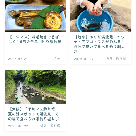
お問い合わせ
【ニジマス】味噌焼きで香ば
【岐阜】あくだ渓流苑｜イワ
しく！6月の千早川釣り堀釣果
ナ・アマゴ・マスが釣れる！
自分で焼いて食べる釣り堀レ
ポ
2025.07.27
川の魚
2025.07.27
渓流・釣り堀
【大阪】千早川マス釣り場｜
夏の涼スポットで渓流風｜そ
の場で食べられる釣り堀レポ
2025.06.22
渓流・釣り堀