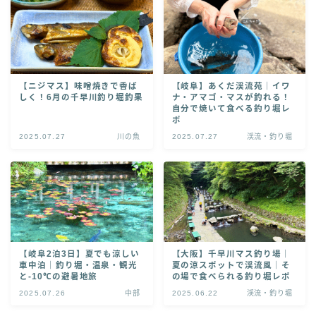
お問い合わせ
【ニジマス】味噌焼きで香ば
【岐阜】あくだ渓流苑｜イワ
しく！6月の千早川釣り堀釣果
ナ・アマゴ・マスが釣れる！
自分で焼いて食べる釣り堀レ
ポ
2025.07.27
川の魚
2025.07.27
渓流・釣り堀
【岐阜2泊3日】夏でも涼しい
【大阪】千早川マス釣り場｜
車中泊｜釣り堀・温泉・観光
夏の涼スポットで渓流風｜そ
と-10℃の避暑地旅
の場で食べられる釣り堀レポ
2025.07.26
中部
2025.06.22
渓流・釣り堀