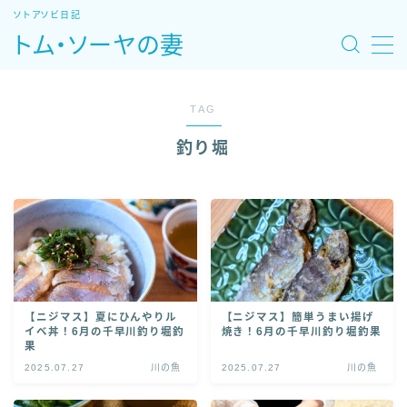
ソトアソビ日記
トム・ソーヤの妻
MENU
TAG
ホーム
釣り堀
旅モデルコース
魚図鑑・レシピ
自然あそび場
【ニジマス】夏にひんやりル
【ニジマス】簡単うまい揚げ
宿・温泉・観光
イベ丼！6月の千早川釣り堀釣
焼き！6月の千早川釣り堀釣果
果
2025.07.27
川の魚
2025.07.27
川の魚
特集：北海道車中泊旅