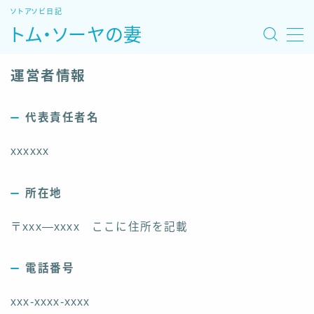
ソトアソビ日記
トム・ソーヤの妻
MENU
運営者情報
ホーム
代表責任者名
旅モデルコース
xxxxxx
魚図鑑・レシピ
所在地
自然あそび場
〒xxx―xxxx ここに住所を記載
宿・温泉・観光
電話番号
特集：北海道車中泊旅
xxx-xxxx-xxxx