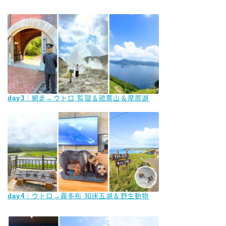
day3
｜網走→ウトロ 監獄＆硫黄山＆摩周湖
day4
｜ウトロ→霧多布 知床五湖＆野生動物