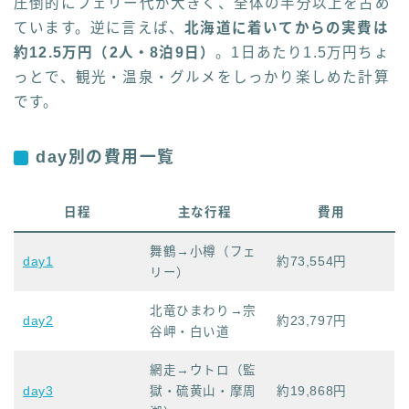
圧倒的にフェリー代が大きく、全体の半分以上を占め
ています。逆に言えば、
北海道に着いてからの実費は
約12.5万円（2人・8泊9日）
。1日あたり1.5万円ちょ
っとで、観光・温泉・グルメをしっかり楽しめた計算
です。
day別の費用一覧
日程
主な行程
費用
舞鶴→小樽（フェ
day1
約73,554円
リー）
北竜ひまわり→宗
day2
約23,797円
谷岬・白い道
網走→ウトロ（監
day3
獄・硫黄山・摩周
約19,868円