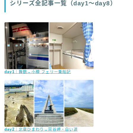
シリーズ全記事一覧（day1〜day8）
day1
｜舞鶴→小樽 フェリー乗船記
day2
｜北竜ひまわり→宗谷岬・白い道