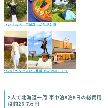
day7
｜美瑛→富良野→かなやま湖
day8
｜かなやま湖→札幌 旅の締めくくり
2人で北海道一周 車中泊8泊9日の総費用
は約26.7万円