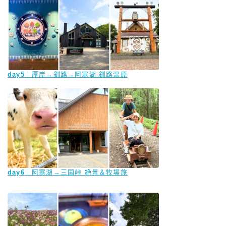
day5
｜厚岸→釧路→阿寒湖 釧路湿原
day6
｜阿寒湖→三国峠 絶景＆牧場旅