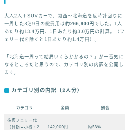
大人2人＋SUVカーで、関西〜北海道を反時計回りに
一周した8泊9日の総費用は
約266,900円
でした。1人
あたり約13.4万円、1日あたり約3.0万円の計算。（フ
ェリー代を除くと1日あたり約1.4万円）。
「北海道一周って結局いくらかかるの？」が一番気に
なるところだと思うので、カテゴリ別の内訳を公開し
ます。
カテゴリ別の内訳（2人分）
カテゴリ
金額
割合
往復フェリー代
（舞鶴↔小樽・2
142,000円
約53%