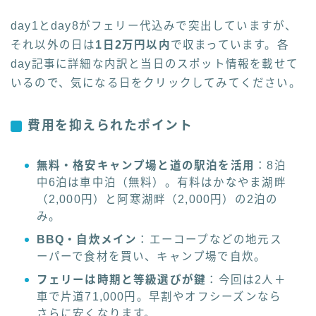
day1とday8がフェリー代込みで突出していますが、
それ以外の日は
1日2万円以内
で収まっています。各
day記事に詳細な内訳と当日のスポット情報を載せて
いるので、気になる日をクリックしてみてください。
費用を抑えられたポイント
無料・格安キャンプ場と道の駅泊を活用
：8泊
中6泊は車中泊（無料）。有料はかなやま湖畔
（2,000円）と阿寒湖畔（2,000円）の2泊の
み。
BBQ・自炊メイン
：エーコープなどの地元ス
ーパーで食材を買い、キャンプ場で自炊。
フェリーは時期と等級選びが鍵
：今回は2人＋
車で片道71,000円。早割やオフシーズンなら
さらに安くなります。