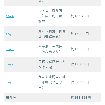
湖）
ウトロ→霧多布
day4
（知床五湖・野生
約13,943円
動物）
厚岸→釧路→阿寒
day5
約17,888円
湖（釧路湿原）
阿寒湖→三国峠
day6
約17,605円
（牧場めぐり）
美瑛→富良野→か
day7
約12,250円
なやま湖
かなやま湖→札幌
day8
→小樽（フェリ
約87,993円
ー）
総合計
約266,898円