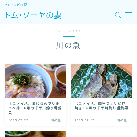
ソトアソビ日記
トム・ソーヤの妻
MENU
CATEGORY
ホーム
川の魚
旅モデルコース
魚図鑑・レシピ
自然あそび場
【ニジマス】夏にひんやりル
【ニジマス】簡単うまい揚げ
イベ丼！6月の千早川釣り堀釣
焼き！6月の千早川釣り堀釣果
宿・温泉・観光
果
2025.07.27
川の魚
2025.07.27
川の魚
特集：北海道車中泊旅