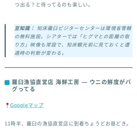
つ出る？と待ってるのも楽しい。
豆知識：
知床羅臼ビジターセンターは環境省管轄
の無料施設。シアターでは「ヒグマとの距離の取
り方」映像も常設で、知床観光前に見ておくと遭
遇時の判断が変わる。
羅臼漁協直営店 海鮮工房 — ウニの鮮度がバ
グってる
Googleマップ
11時半、羅臼の漁協直営店に到着ちょうどお昼どき。