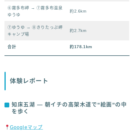
⑥霧多布岬 → ⑦霧多布温泉
約2.6km
ゆうゆ
⑦ゆうゆ → ⑧きりたっぷ岬
約2.7km
キャンプ場
合計
約178.1km
体験レポート
知床五湖 — 朝イチの高架木道で”絵画”の中
を歩く
Googleマップ