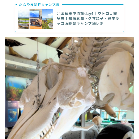
かなやま湖畔キャンプ場
北海道車中泊旅day4｜ウトロ→霧
多布！知床五湖・クマ親子・野生ラ
ッコ＆絶景キャンプ場レポ