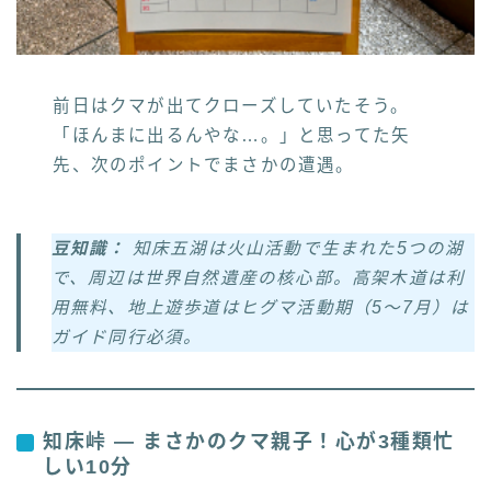
前日はクマが出てクローズしていたそう。
「ほんまに出るんやな…。」と思ってた矢
先、次のポイントでまさかの遭遇。
豆知識：
知床五湖は火山活動で生まれた5つの湖
で、周辺は世界自然遺産の核心部。高架木道は利
用無料、地上遊歩道はヒグマ活動期（5〜7月）は
ガイド同行必須。
知床峠 — まさかのクマ親子！心が3種類忙
しい10分