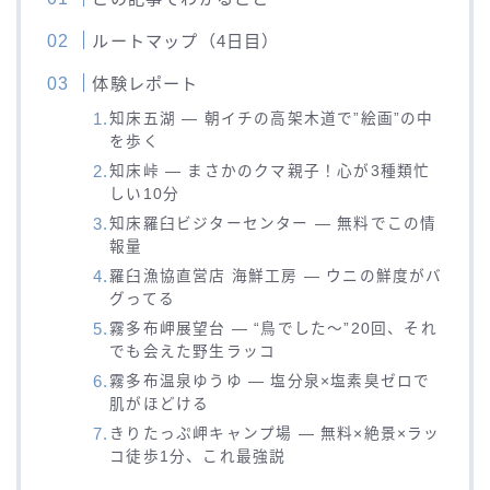
ルートマップ（4日目）
体験レポート
知床五湖 — 朝イチの高架木道で”絵画”の中
を歩く
知床峠 — まさかのクマ親子！心が3種類忙
しい10分
知床羅臼ビジターセンター — 無料でこの情
報量
羅臼漁協直営店 海鮮工房 — ウニの鮮度がバ
グってる
霧多布岬展望台 — “鳥でした〜”20回、それ
でも会えた野生ラッコ
霧多布温泉ゆうゆ — 塩分泉×塩素臭ゼロで
肌がほどける
きりたっぷ岬キャンプ場 — 無料×絶景×ラッ
コ徒歩1分、これ最強説