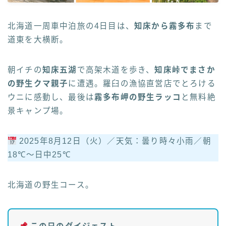
北海道一周車中泊旅の4日目は、
知床から霧多布
まで
道東を大横断。
朝イチの
知床五湖
で高架木道を歩き、
知床峠でまさか
の野生クマ親子
に遭遇。羅臼の漁協直営店でとろける
ウニに感動し、最後は
霧多布岬の野生ラッコ
と無料絶
景キャンプ場。
2025年8月12日（火）／天気：曇り時々小雨／朝
18℃〜日中25℃
北海道の野生コース。