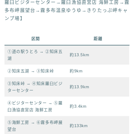
羅臼ビジターセンター→羅臼漁協直営店 海鮮工房→霧
多布岬展望台→霧多布温泉ゆうゆ→きりたっぷ岬キャ
ンプ場】
区間
距離
①道の駅うとろ → ②知床五
約13.5km
湖
②知床五湖 → ③知床峠
約9km
③知床峠 → ④知床羅臼ビジ
約13.9km
ターセンター
④ビジターセンター → ⑤羅
約3.4km
臼漁協直営店 海鮮工房
⑤海鮮工房 → ⑥霧多布岬展
約133km
望台