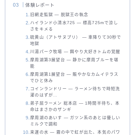
体験レポート
旧網走監獄 — 脱獄王の執念
ハイランド小清水725 — 標高725mで涼し
さをキメる
硫黄山（アトサヌプリ） — 車降りて30秒で
地獄
川湯パーク牧場 — 餌やり大好きトムの覚醒
摩周湖第3展望台 — 静かに摩周ブルーを堪
能
摩周湖第1展望台 — 賑やかなカムイテラス
でひと休み
コインランドリー — ラーメン待ちで時短洗
濯のはずが…
弟子屈ラーメン 総本店 — 1時間半待ち、本
命はまさかのザンギ
摩周湖のあいす — ガツン系のあとは優しい
ミルクで調和
来運の水 — 霧の中で虹が出た、本気のパワ