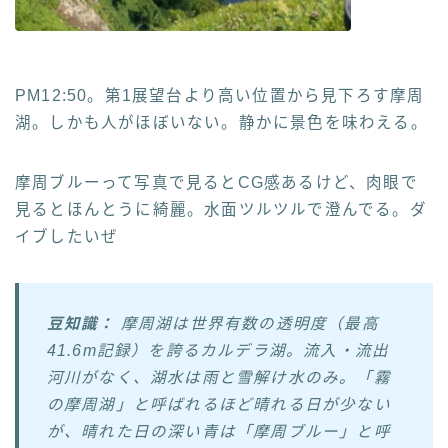
PM12:50。第1展望台より高い位置から見下ろす摩周
湖。しかも人がほぼいない。静かに景色を味わえる。
摩周ブルーって写真で見るとCG感あるけど、肉眼で
見るとほんとうに綺麗。水面ツルツルで澄んでる。ダ
イブしたいぜ
豆知識：
摩周湖は世界有数の透明度（最高
41.6m記録）を誇るカルデラ湖。流入・流出
河川がなく、湖水は雨と雪解け水のみ。「霧
の摩周湖」と呼ばれるほど晴れる日が少ない
が、晴れた日の深い青は「摩周ブルー」と呼