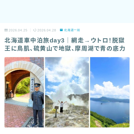
2026.04.25
2026.04.28
北海道一周
北海道車中泊旅day3｜網走→ウトロ！脱獄
王に鳥肌、硫黄山で地獄、摩周湖で青の底力