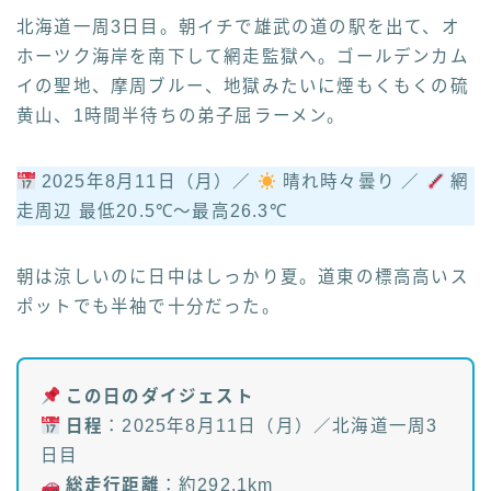
北海道一周3日目。朝イチで雄武の道の駅を出て、オ
ホーツク海岸を南下して網走監獄へ。ゴールデンカム
イの聖地、摩周ブルー、地獄みたいに煙もくもくの硫
黄山、1時間半待ちの弟子屈ラーメン。
2025年8月11日（月）／
晴れ時々曇り ／
網
走周辺 最低20.5℃〜最高26.3℃
朝は涼しいのに日中はしっかり夏。道東の標高高いス
ポットでも半袖で十分だった。
この日のダイジェスト
日程
：2025年8月11日（月）／北海道一周3
日目
総走行距離
：約292.1km