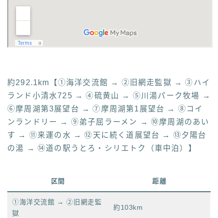
約292.1km【①海洋交流館 → ②旧網走監獄 → ③ハイ
ランド小清水725 → ④硫黄山 → ⑤川湯パーク牧場 →
⑥摩周湖第3展望台 → ⑦摩周湖第1展望台 → ⑧コイ
ンランドリー → ⑨弟子屈ラーメン → ⑩摩周湖のあい
す → ⑪来運の水 → ⑫天に続く道展望台 → ⑬夕陽台
の湯 → ⑭道の駅うとろ・シリエトク（車中泊）】
区間
距離
①海洋交流館 → ②旧網走監
約103km
獄