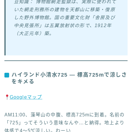
豆知識： 博物館網走監獄は、実際に使われて
いた網走刑務所の建物を天都山に移築・復原
した野外博物館。国の重要文化財「舎房及び
中央見張所」は五翼放射状の形で、1912年
（大正元年）築。
ハイランド小清水725 — 標高725mで涼しさ
をキメる
Googleマップ
AM11:00、藻琴山の中腹、標高725mに到着。名前の
「725」ってそういう意味なんや…と納得。地上より
体感で4〜5℃涼しい。わーい