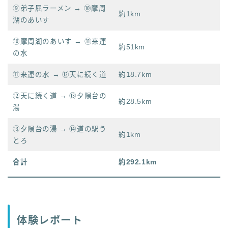
⑨弟子屈ラーメン → ⑩摩周
約1km
湖のあいす
⑩摩周湖のあいす → ⑪来運
約51km
の水
⑪来運の水 → ⑫天に続く道
約18.7km
⑫天に続く道 → ⑬夕陽台の
約28.5km
湯
⑬夕陽台の湯 → ⑭道の駅う
約1km
とろ
合計
約292.1km
体験レポート