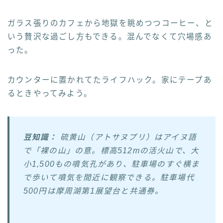
ガラス張りのカフェから地獄を眺めつつコーヒー、と
いう贅沢な過ごし方もできる。混んでなくて穴場感あ
った。
カウンターに置かれてたライフハック。家にテープあ
るときやってみよう。
豆知識：
硫黄山（アトサヌプリ）はアイヌ語
で「裸の山」の意。標高512mの活火山で、大
小1,500もの噴気孔があり、駐車場のすぐ横ま
で歩いて噴気を間近に観察できる。駐車場代
500円は摩周湖第1展望台と共通券。