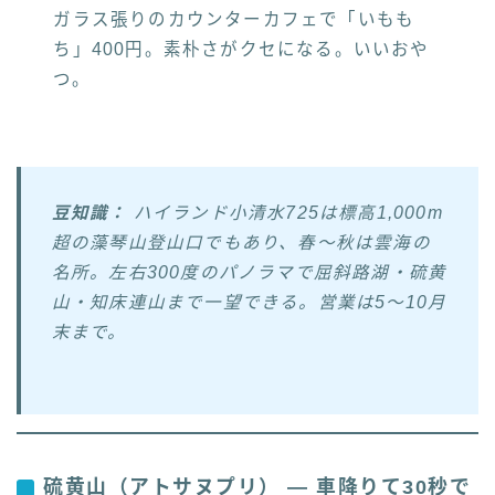
ガラス張りのカウンターカフェで「いもも
ち」400円。素朴さがクセになる。いいおや
つ。
豆知識：
ハイランド小清水725は標高1,000m
超の藻琴山登山口でもあり、春〜秋は雲海の
名所。左右300度のパノラマで屈斜路湖・硫黄
山・知床連山まで一望できる。営業は5〜10月
末まで。
硫黄山（アトサヌプリ） — 車降りて30秒で